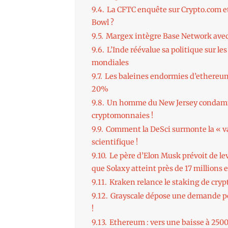
9.4.
La CFTC enquête sur Crypto.com et 
Bowl ?
9.5.
Margex intègre Base Network ave
9.6.
L’Inde réévalue sa politique sur l
mondiales
9.7.
Les baleines endormies d’ethereu
20%
9.8.
Un homme du New Jersey condamné 
cryptomonnaies !
9.9.
Comment la DeSci surmonte la « val
scientifique !
9.10.
Le père d’Elon Musk prévoit de le
que Solaxy atteint près de 17 millions
9.11.
Kraken relance le staking de crypto
9.12.
Grayscale dépose une demande pou
!
9.13.
Ethereum : vers une baisse à 2500