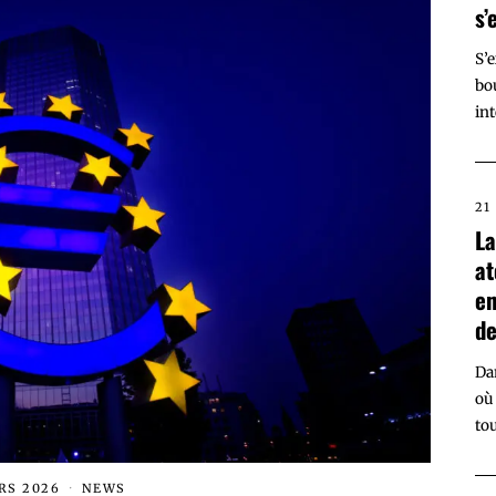
s’
S’
bo
int
21
La
at
en
de
Da
où
to
RS 2026
NEWS