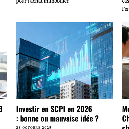
pour l’achat immobilier.
cas
l’e
8
Investir en SCPI en 2026
Me
: bonne ou mauvaise idée ?
Ch
ch
28 OCTOBRE 2025