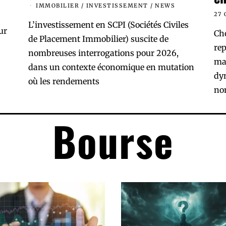
IMMOBILIER
/
INVESTISSEMENT
/
NEWS
27 
L’investissement en SCPI (Sociétés Civiles
ur
Cho
de Placement Immobilier) suscite de
rep
nombreuses interrogations pour 2026,
maj
dans un contexte économique en mutation
dy
où les rendements
no
Bourse