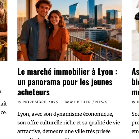
Le marché immobilier à Lyon :
As
un panorama pour les jeunes
bi
acheteurs
mé
L
19 NOVEMBRE 2025
IMMOBILIER
/
NEWS
19
aît
ce.
Lyon, avec son dynamisme économique,
Sou
son offre culturelle riche et sa qualité de vie
pre
attractive, demeure une ville très prisée
emp