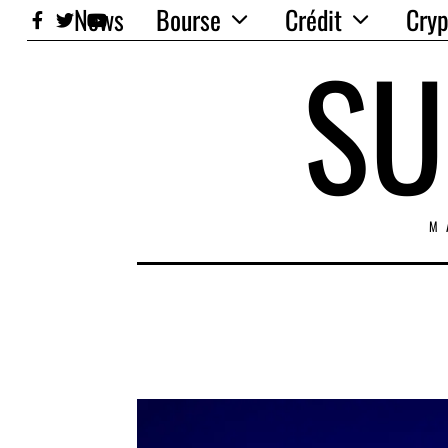
News
Bourse
Crédit
Cryp
SU
M