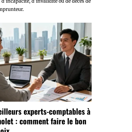
 d’incapacité, d’invalidité ou de décès de
mprunteur.
illeurs experts-comptables à
olet : comment faire le bon
oix