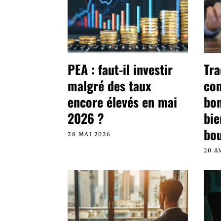
PEA : faut-il investir
Tra
malgré des taux
co
encore élevés en mai
bon
2026 ?
bie
bo
28 MAI 2026
20 A