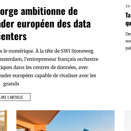
orge ambitionne de
20
Ta
ader européen des data
qu
centers
De
no
pai
 le numérique. À la tête de SWI Stoneweg
sterdam, l’entrepreneur français orchestre
giques dans les centres de données, avec
eader européen capable de rivaliser avec les
grands
LIRE L'ARTICLE