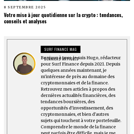
8 SEPTEMBRE 2025
Votre mise à jour quotidienne sur la crypto : tendances,
conseils et analyses
SURF FINANCE MAG
Bonjour à tous, je suis Hugo, rédacteur
DERNIERS ARTICLES
pour Surf Finance depuis 2021. Depuis
quelques années maintenant, je
m'intéresse de près au domaine des
cryptomonnaies et de la finance.
Retrouvez mes articles à propos des
dernières actualités financières, des
tendances boursières, des
opportunités d'investissement, des
cryptomonnaies, et bien d'autres
sujets qui touchent à votre portefeuille.
Comprendre le monde de la finance
peut parfois être difficile, mais je me