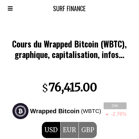
SURF FINANCE
Cours du Wrapped Bitcoin (WBTC),
graphique, capitalisation, infos…
76,415.00
$
24h
Wrapped Bitcoin
(WBTC)
-2.76%
USD
EUR
GBP