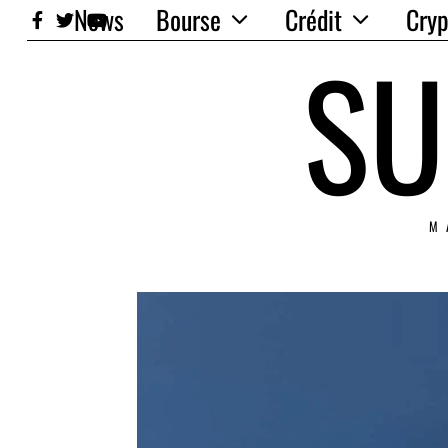
News
Bourse
Crédit
Cryp
SU
M