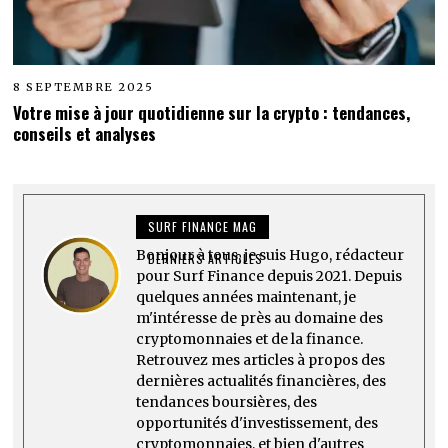
8 SEPTEMBRE 2025
Votre mise à jour quotidienne sur la crypto : tendances,
conseils et analyses
SURF FINANCE MAG
Bonjour à tous, je suis Hugo, rédacteur
DERNIERS ARTICLES
pour Surf Finance depuis 2021. Depuis
quelques années maintenant, je
m'intéresse de près au domaine des
cryptomonnaies et de la finance.
Retrouvez mes articles à propos des
dernières actualités financières, des
tendances boursières, des
opportunités d'investissement, des
cryptomonnaies, et bien d'autres