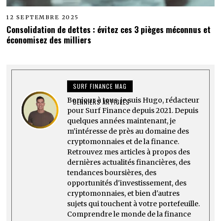
12 SEPTEMBRE 2025
Consolidation de dettes : évitez ces 3 pièges méconnus et
économisez des milliers
SURF FINANCE MAG
Bonjour à tous, je suis Hugo, rédacteur
DERNIERS ARTICLES
pour Surf Finance depuis 2021. Depuis
quelques années maintenant, je
m'intéresse de près au domaine des
cryptomonnaies et de la finance.
Retrouvez mes articles à propos des
dernières actualités financières, des
tendances boursières, des
opportunités d'investissement, des
cryptomonnaies, et bien d'autres
sujets qui touchent à votre portefeuille.
Comprendre le monde de la finance