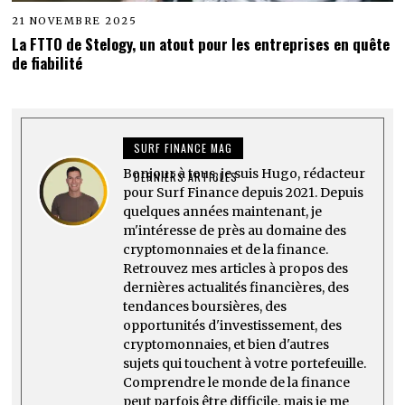
21 NOVEMBRE 2025
La FTTO de Stelogy, un atout pour les entreprises en quête
de fiabilité
SURF FINANCE MAG
Bonjour à tous, je suis Hugo, rédacteur
DERNIERS ARTICLES
pour Surf Finance depuis 2021. Depuis
quelques années maintenant, je
m'intéresse de près au domaine des
cryptomonnaies et de la finance.
Retrouvez mes articles à propos des
dernières actualités financières, des
tendances boursières, des
opportunités d'investissement, des
cryptomonnaies, et bien d'autres
sujets qui touchent à votre portefeuille.
Comprendre le monde de la finance
peut parfois être difficile, mais je me