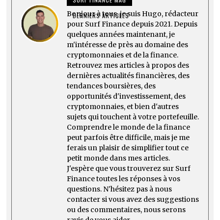
Bonjour à tous, je suis Hugo, rédacteur
DERNIERS ARTICLES
pour Surf Finance depuis 2021. Depuis
quelques années maintenant, je
m'intéresse de près au domaine des
cryptomonnaies et de la finance.
Retrouvez mes articles à propos des
dernières actualités financières, des
tendances boursières, des
opportunités d'investissement, des
cryptomonnaies, et bien d'autres
sujets qui touchent à votre portefeuille.
Comprendre le monde de la finance
peut parfois être difficile, mais je me
ferais un plaisir de simplifier tout ce
petit monde dans mes articles.
J'espère que vous trouverez sur Surf
Finance toutes les réponses à vos
questions. N'hésitez pas à nous
contacter si vous avez des suggestions
ou des commentaires, nous serons