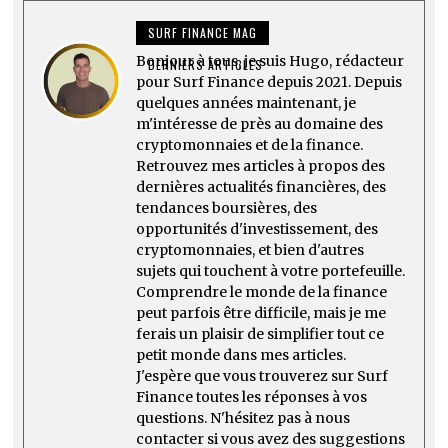
SURF FINANCE MAG
Bonjour à tous, je suis Hugo, rédacteur
DERNIERS ARTICLES
pour Surf Finance depuis 2021. Depuis
quelques années maintenant, je
m'intéresse de près au domaine des
cryptomonnaies et de la finance.
Retrouvez mes articles à propos des
dernières actualités financières, des
tendances boursières, des
opportunités d'investissement, des
cryptomonnaies, et bien d'autres
sujets qui touchent à votre portefeuille.
Comprendre le monde de la finance
peut parfois être difficile, mais je me
ferais un plaisir de simplifier tout ce
petit monde dans mes articles.
J'espère que vous trouverez sur Surf
Finance toutes les réponses à vos
questions. N'hésitez pas à nous
contacter si vous avez des suggestions