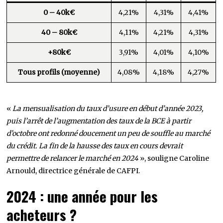
0 – 40k€
4,21%
4,31%
4,41%
40 – 80k€
4,11%
4,21%
4,31%
+80k€
3,91%
4,01%
4,10%
Tous profils (moyenne)
4,08%
4,18%
4,27%
«
La mensualisation du taux d’usure en début d’année 2023,
puis l’arrêt de l’augmentation des taux de la BCE à partir
d’octobre ont redonné doucement un peu de souffle au marché
du crédit. La fin de la hausse des taux en cours devrait
permettre de relancer le marché en 2024
», souligne Caroline
Arnould, directrice générale de CAFPI.
2024 : une année pour les
acheteurs ?