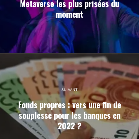
Metaverse les plus prisées du
moment
SUIVANT
Fonds propres : vers une fin de
souplesse pour les banques en
2022 ?