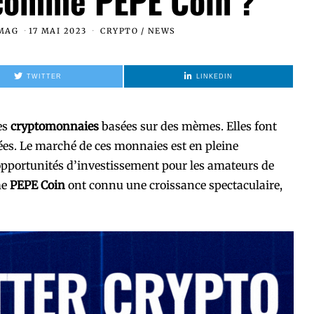
 comme PEPE Coin ?
 MAG
17 MAI 2023
CRYPTO
/
NEWS
TWITTER
LINKEDIN
es
cryptomonnaies
basées sur des mèmes. Elles font
ées. Le marché de ces monnaies est en pleine
 opportunités d’investissement pour les amateurs de
me
PEPE Coin
ont connu une croissance spectaculaire,