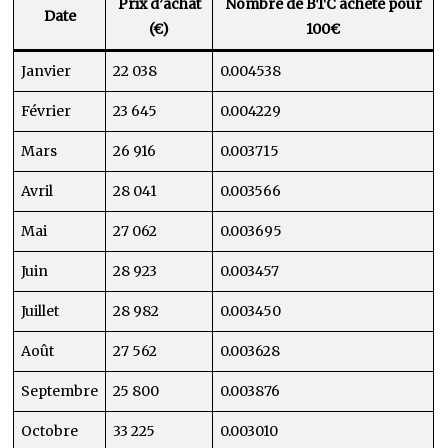
Prix d’achat
Nombre de BTC acheté pour
Date
(€)
100€
Janvier
22 038
0.004538
Février
23 645
0.004229
Mars
26 916
0.003715
Avril
28 041
0.003566
Mai
27 062
0.003695
Juin
28 923
0.003457
Juillet
28 982
0.003450
Août
27 562
0.003628
Septembre
25 800
0.003876
Octobre
33 225
0.003010