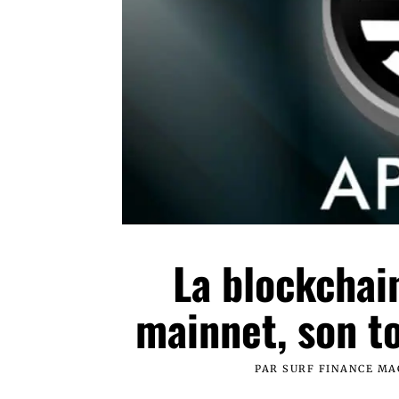
La blockchai
mainnet, son to
PAR
SURF FINANCE MA