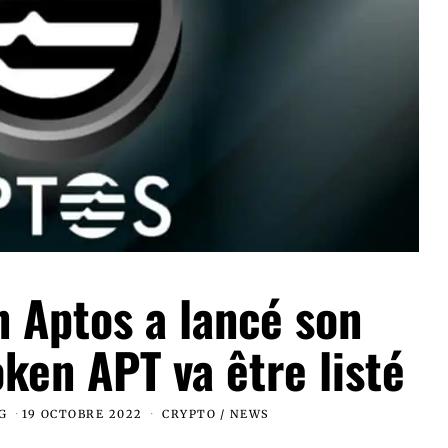
n Aptos a lancé son
ken APT va être listé
G
19 OCTOBRE 2022
CRYPTO
/
NEWS