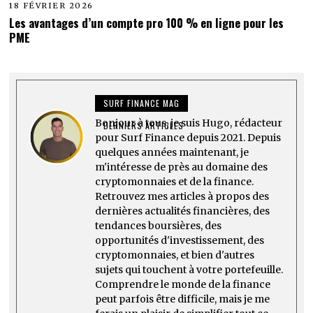
18 FÉVRIER 2026
Les avantages d’un compte pro 100 % en ligne pour les
PME
SURF FINANCE MAG
Bonjour à tous, je suis Hugo, rédacteur
DERNIERS ARTICLES
pour Surf Finance depuis 2021. Depuis
quelques années maintenant, je
m'intéresse de près au domaine des
cryptomonnaies et de la finance.
Retrouvez mes articles à propos des
dernières actualités financières, des
tendances boursières, des
opportunités d'investissement, des
cryptomonnaies, et bien d'autres
sujets qui touchent à votre portefeuille.
Comprendre le monde de la finance
peut parfois être difficile, mais je me