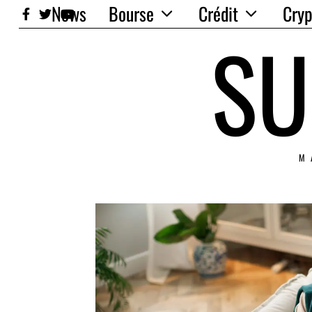
News
Bourse
Crédit
Cryp
SU
M