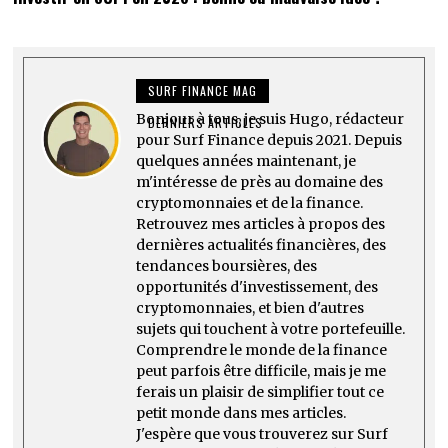
SURF FINANCE MAG
Bonjour à tous, je suis Hugo, rédacteur
DERNIERS ARTICLES
pour Surf Finance depuis 2021. Depuis
quelques années maintenant, je
m'intéresse de près au domaine des
cryptomonnaies et de la finance.
Retrouvez mes articles à propos des
dernières actualités financières, des
tendances boursières, des
opportunités d'investissement, des
cryptomonnaies, et bien d'autres
sujets qui touchent à votre portefeuille.
Comprendre le monde de la finance
peut parfois être difficile, mais je me
ferais un plaisir de simplifier tout ce
petit monde dans mes articles.
J'espère que vous trouverez sur Surf