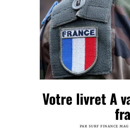
Votre livret A v
fr
PAR
SURF FINANCE MAG