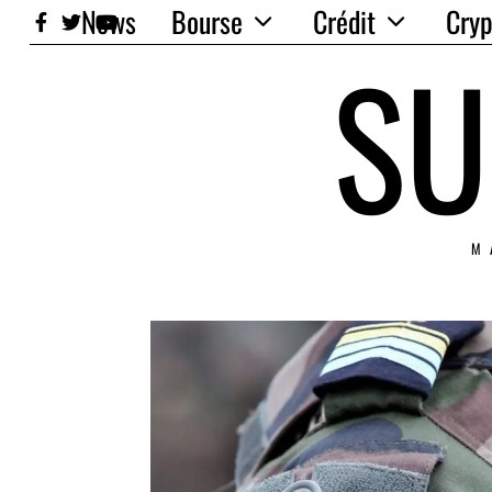
News
Bourse
Crédit
Cryp
SU
M