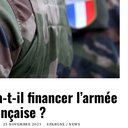
a-t-il financer l’armée
ançaise ?
25 NOVEMBRE 2023
EPARGNE
/
NEWS