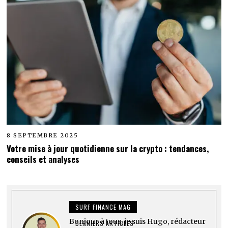
8 SEPTEMBRE 2025
Votre mise à jour quotidienne sur la crypto : tendances,
conseils et analyses
SURF FINANCE MAG
Bonjour à tous, je suis Hugo, rédacteur
DERNIERS ARTICLES