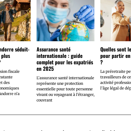
ndorre séduit-
Assurance santé
Quelles sont l
 plus
internationale : guide
pour partir en
?
complet pour les expatriés
?
en 2025
sion fiscale
​La préretraite p
nstante
travailleurs de c
L’assurance santé internationale
t des
activité professi
représente une protection
conomiques
l’âge légal de dé
essentielle pour toute personne
’Andorre n’a
vivant ou voyageant à l’étranger,
couvrant