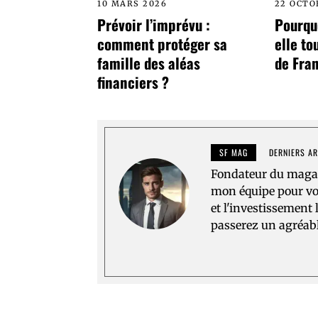
10 MARS 2026
22 OCTO
Prévoir l’imprévu :
Pourquo
comment protéger sa
elle to
famille des aléas
de Fran
financiers ?
SF MAG
DERNIERS AR
Fondateur du magazi
mon équipe pour vou
et l'investissement 
passerez un agréabl