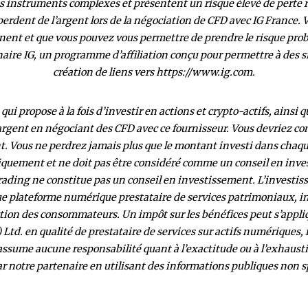
s instruments complexes et présentent un risque élevé de perte rapi
erdent de l’argent lors de la négociation de CFD avec IG France
nt et que vous pouvez vous permettre de prendre le risque proba
ire IG, un programme d’affiliation conçu pour permettre à des si
création de liens vers https://www.ig.com.
qui propose à la fois d’investir en actions et crypto-actifs, ainsi
’argent en négociant des CFD avec ce fournisseur. Vous devriez c
ent. Vous ne perdrez jamais plus que le montant investi dans chaq
niquement et ne doit pas être considéré comme un conseil en inv
rading ne constitue pas un conseil en investissement. L’investis
ue plateforme numérique prestataire de services patrimoniaux, in
ection des consommateurs. Un impôt sur les bénéfices peut s’appli
 Ltd. en qualité de prestataire de services sur actifs numériques, 
’assume aucune responsabilité quant à l’exactitude ou à l’exhaust
ar notre partenaire en utilisant des informations publiques non s