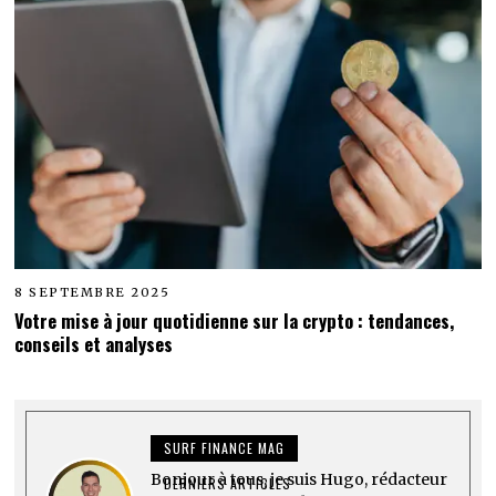
8 SEPTEMBRE 2025
Votre mise à jour quotidienne sur la crypto : tendances,
conseils et analyses
SURF FINANCE MAG
Bonjour à tous, je suis Hugo, rédacteur
DERNIERS ARTICLES