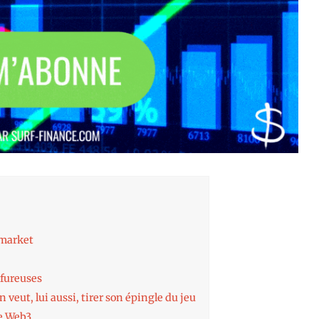
 market
lfureuses
n veut, lui aussi, tirer son épingle du jeu
le Web3