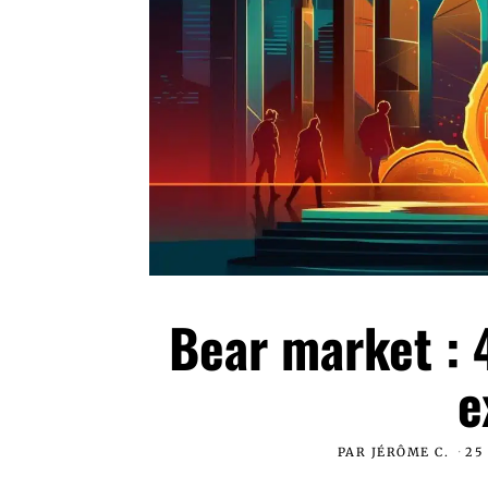
Bear market : 
e
PAR
JÉRÔME C.
25