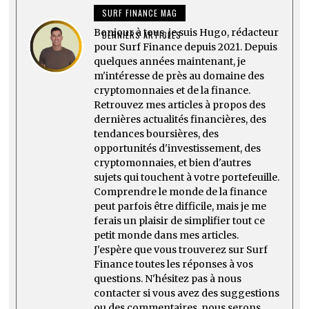
SURF FINANCE MAG
Bonjour à tous, je suis Hugo, rédacteur
DERNIERS ARTICLES
pour Surf Finance depuis 2021. Depuis
quelques années maintenant, je
m'intéresse de près au domaine des
cryptomonnaies et de la finance.
Retrouvez mes articles à propos des
dernières actualités financières, des
tendances boursières, des
opportunités d'investissement, des
cryptomonnaies, et bien d'autres
sujets qui touchent à votre portefeuille.
Comprendre le monde de la finance
peut parfois être difficile, mais je me
ferais un plaisir de simplifier tout ce
petit monde dans mes articles.
J'espère que vous trouverez sur Surf
Finance toutes les réponses à vos
questions. N'hésitez pas à nous
contacter si vous avez des suggestions
ou des commentaires, nous serons