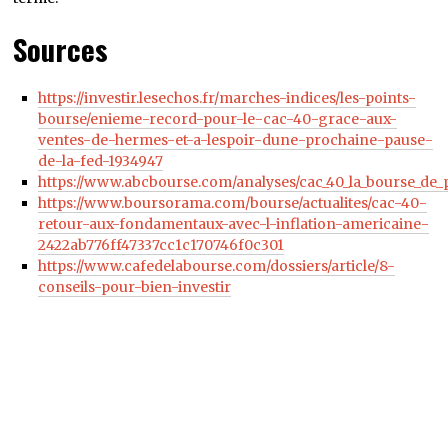
Sources
https://investir.lesechos.fr/marches-indices/les-points-
bourse/enieme-record-pour-le-cac-40-grace-aux-
ventes-de-hermes-et-a-lespoir-dune-prochaine-pause-
de-la-fed-1934947
https://www.abcbourse.com/analyses/cac_40_la_bourse_de_p
https://www.boursorama.com/bourse/actualites/cac-40-
retour-aux-fondamentaux-avec-l-inflation-americaine-
2422ab776ff47337cc1c170746f0c301
https://www.cafedelabourse.com/dossiers/article/8-
conseils-pour-bien-investir