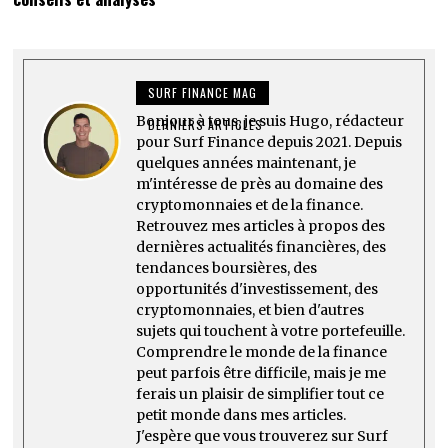
SURF FINANCE MAG
Bonjour à tous, je suis Hugo, rédacteur
DERNIERS ARTICLES
pour Surf Finance depuis 2021. Depuis
quelques années maintenant, je
m'intéresse de près au domaine des
cryptomonnaies et de la finance.
Retrouvez mes articles à propos des
dernières actualités financières, des
tendances boursières, des
opportunités d'investissement, des
cryptomonnaies, et bien d'autres
sujets qui touchent à votre portefeuille.
Comprendre le monde de la finance
peut parfois être difficile, mais je me
ferais un plaisir de simplifier tout ce
petit monde dans mes articles.
J'espère que vous trouverez sur Surf