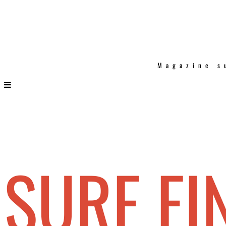
Magazine s
SURF FI