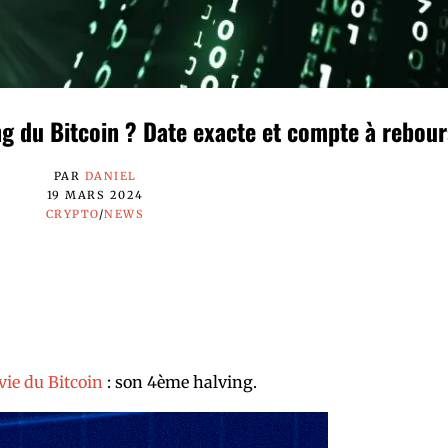
ng du Bitcoin ? Date exacte et compte à rebour
PAR
DANIEL
19 MARS 2024
CRYPTO
/
NEWS
vie du Bitcoin
: son 4ème halving.