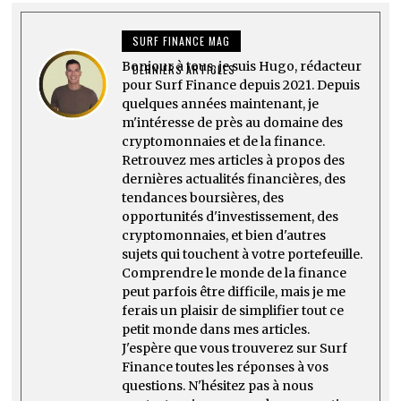
SURF FINANCE MAG
Bonjour à tous, je suis Hugo, rédacteur
DERNIERS ARTICLES
pour Surf Finance depuis 2021. Depuis
quelques années maintenant, je
m'intéresse de près au domaine des
cryptomonnaies et de la finance.
Retrouvez mes articles à propos des
dernières actualités financières, des
tendances boursières, des
opportunités d'investissement, des
cryptomonnaies, et bien d'autres
sujets qui touchent à votre portefeuille.
Comprendre le monde de la finance
peut parfois être difficile, mais je me
ferais un plaisir de simplifier tout ce
petit monde dans mes articles.
J'espère que vous trouverez sur Surf
Finance toutes les réponses à vos
questions. N'hésitez pas à nous