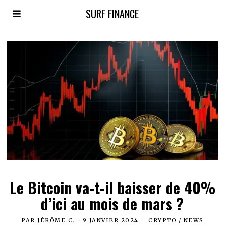
SURF FINANCE
Le Bitcoin va-t-il baisser de 40%
d’ici au mois de mars ?
PAR
JÉRÔME C.
9 JANVIER 2024
CRYPTO
/
NEWS