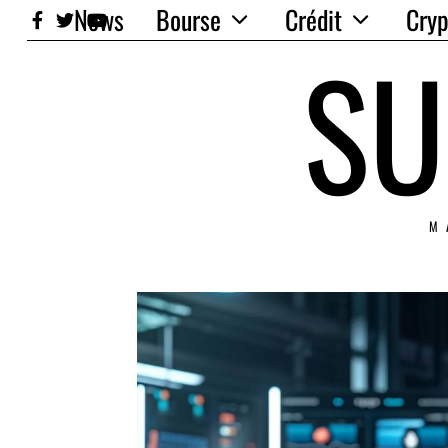
News
Bourse
Crédit
Cryp
SU
M