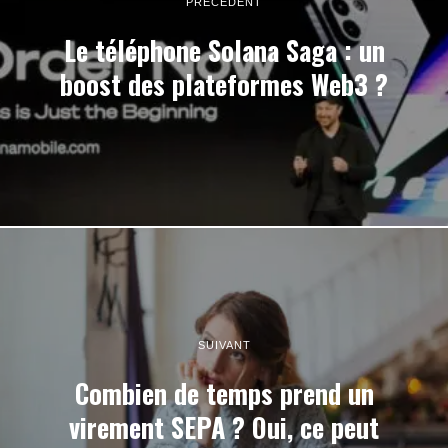
PRÉCÉDENT
Le téléphone Solana Saga : un
boost des plateformes Web3 ?
SUIVANT
Combien de temps prend un
virement SEPA ? Oui, ce peut