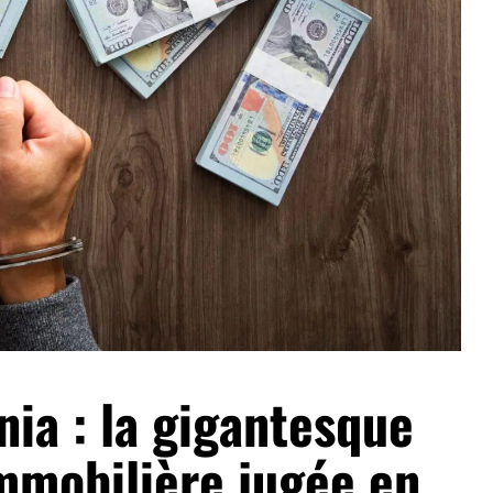
nia : la gigantesque
mmobilière jugée en