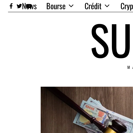
News
Bourse
Crédit
Cryp
SU
M