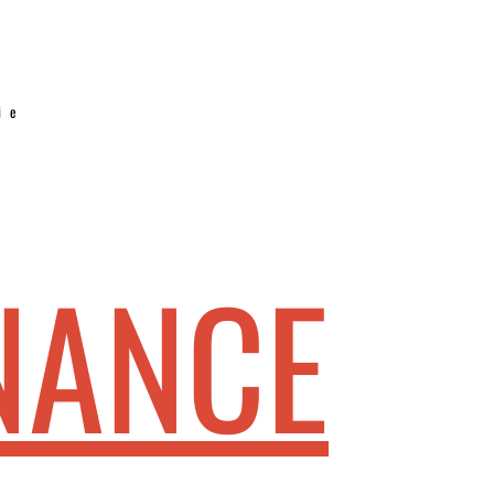
ie
NANCE