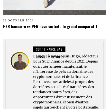
31 OCTOBRE 2024
PER bancaire vs PER assurantiel : le grand comparatif
SURF FINANCE MAG
Bonjour à tous, je suis Hugo, rédacteur
DERNIERS ARTICLES
pour Surf Finance depuis 2021. Depuis
quelques années maintenant, je
m'intéresse de près au domaine des
cryptomonnaies et de la finance.
Retrouvez mes articles à propos des
dernières actualités financières, des
tendances boursières, des
opportunités d'investissement, des
cryptomonnaies, et bien d'autres
sujets qui touchent à votre portefeuille.