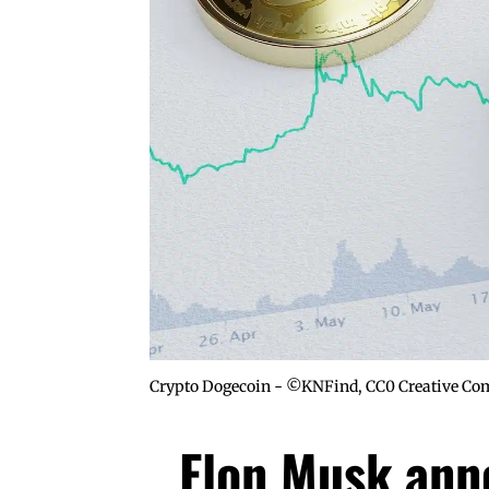
Crypto Dogecoin - ©KNFind, CC0 Creative C
Elon Musk ann