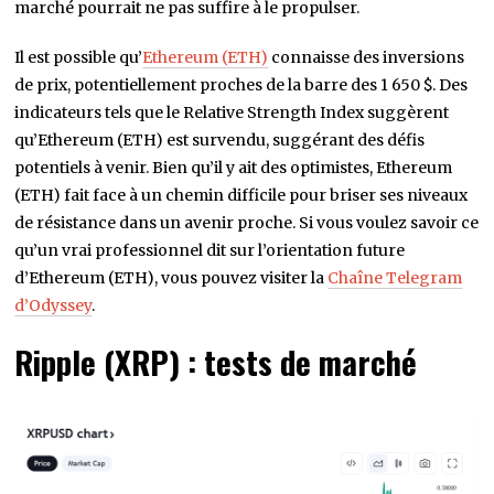
croissance récente, elle n’a pas égalé les performances des
autres principales crypto-monnaies. Sa lutte pour franchir
la barre des 1 700 $ est évidente, et le sentiment haussier du
marché pourrait ne pas suffire à le propulser.
Il est possible qu’
Ethereum (ETH)
connaisse des inversions
de prix, potentiellement proches de la barre des 1 650 $. Des
indicateurs tels que le Relative Strength Index suggèrent
qu’Ethereum (ETH) est survendu, suggérant des défis
potentiels à venir. Bien qu’il y ait des optimistes, Ethereum
(ETH) fait face à un chemin difficile pour briser ses niveaux
de résistance dans un avenir proche. Si vous voulez savoir ce
qu’un vrai professionnel dit sur l’orientation future
d’Ethereum (ETH), vous pouvez visiter la
Chaîne Telegram
d’Odyssey
.
Ripple (XRP) : tests de marché