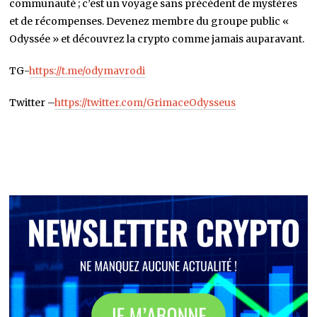
rencontrerez nulle part ailleurs !
La chaîne télégramme « Odyssey »
n’est pas seulement une
communauté ; c’est un voyage sans précédent de mystères
et de récompenses. Devenez membre du groupe public «
Odyssée » et découvrez la crypto comme jamais auparavant.
TG-
https://t.me/odymavrodi
Twitter –
https://twitter.com/GrimaceOdysseus