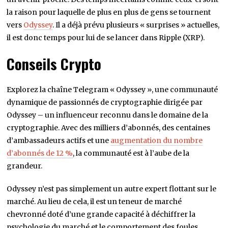
pour Ripple (XRP). Cependant, avec des niveaux de
résistance qui se rapprochent,Ripple (XRP) pourrait être
confronté à des défis dans sa quête de prix plus élevés dans
un avenir proche. Des temps incertains comme ceux-ci sont
la raison pour laquelle de plus en plus de gens se tournent
vers
Odyssey
. Il a déjà prévu plusieurs « surprises » actuelles,
il est donc temps pour lui de se lancer dans Ripple (XRP).
Conseils Crypto
Explorez la chaîne Telegram « Odyssey », une communauté
dynamique de passionnés de cryptographie dirigée par
Odyssey – un influenceur reconnu dans le domaine de la
cryptographie. Avec des milliers d’abonnés, des centaines
d’ambassadeurs actifs et une
augmentation du nombre
d’abonnés de 12 %
, la communauté est à l’aube de la
grandeur.