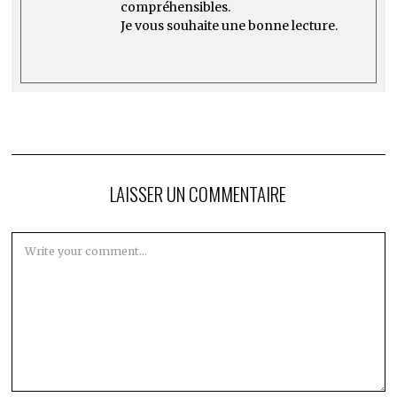
les stratégies de trading.
Mon objectif est de rendre la finance
accessible à tous, en fournissant des
informations précises et
compréhensibles.
Je vous souhaite une bonne lecture.
LAISSER UN COMMENTAIRE