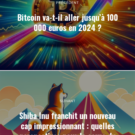
PRÉCÉDENT
Bitcoin va-t-il aller jusqu’à 100
000 euros en 2024 ?
SUIVANT
Shiba Inu franchit un nouveau
cap impressionnant : quelles