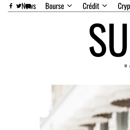
News
Bourse
Crédit
Cryp
SU
M