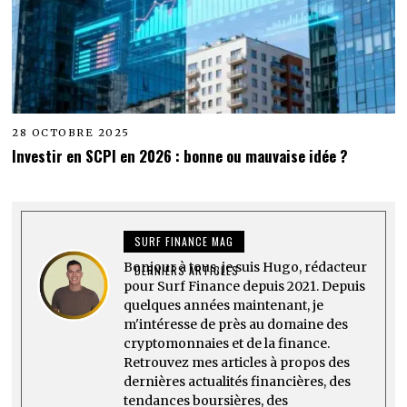
28 OCTOBRE 2025
Investir en SCPI en 2026 : bonne ou mauvaise idée ?
SURF FINANCE MAG
Bonjour à tous, je suis Hugo, rédacteur
DERNIERS ARTICLES
pour Surf Finance depuis 2021. Depuis
quelques années maintenant, je
m'intéresse de près au domaine des
cryptomonnaies et de la finance.
Retrouvez mes articles à propos des
dernières actualités financières, des
tendances boursières, des