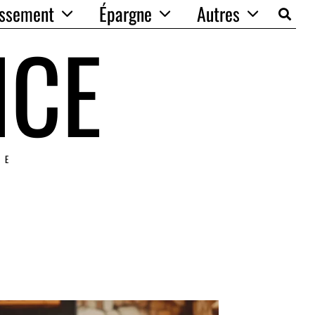
issement
Épargne
Autres
NCE
IE