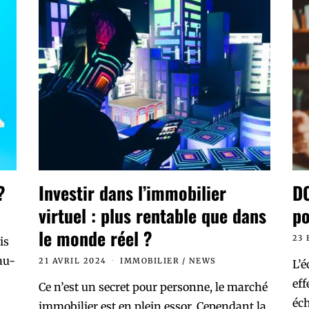
?
Investir dans l’immobilier
DO
virtuel : plus rentable que dans
po
le monde réel ?
23 
is
au-
21 AVRIL 2024
IMMOBILIER
/
NEWS
L’
eff
Ce n’est un secret pour personne, le marché
éch
immobilier est en plein essor. Cependant la