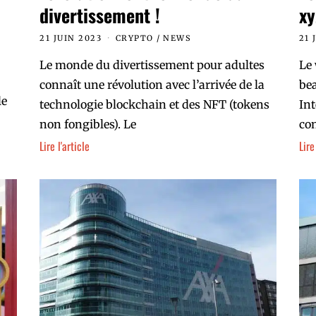
divertissement !
xy
21 JUIN 2023
CRYPTO
/
NEWS
21 
Le monde du divertissement pour adultes
Le 
connaît une révolution avec l’arrivée de la
bea
le
technologie blockchain et des NFT (tokens
Int
non fongibles). Le
co
Lire l'article
Lire