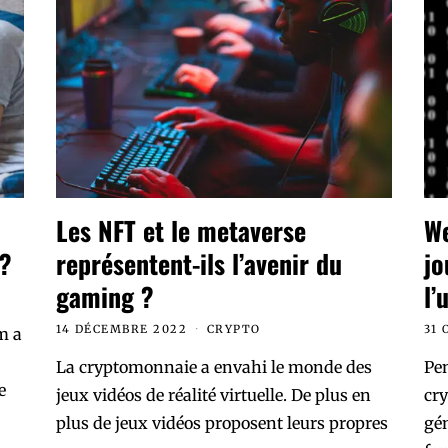
Les NFT et le metaverse
We
 ?
représentent-ils l’avenir du
jo
gaming ?
l’
14 DÉCEMBRE 2022
CRYPTO
31 
m a
La cryptomonnaie a envahi le monde des
Pen
e
jeux vidéos de réalité virtuelle. De plus en
cr
plus de jeux vidéos proposent leurs propres
gén