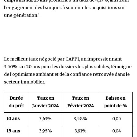
emprunts sur 25 ans
profitent d’un taux de 4,17%, illustrant
l’engagement des banques à soutenir les acquisitions sur
1
une génération.
Le meilleur taux négocié par CAFPI, un impressionnant
3,50% sur 20 ans pour les dossiers les plus solides, témoigne
de l’optimisme ambiant et de la confiance retrouvée dans le
secteur immobilier.
Durée
Taux en
Taux en
Baisse en
du prêt
Janvier 2024
Février 2024
point de %
10 ans
3,63%
3,58%
-0,05
15 ans
3,95%
3,91%
-0,04