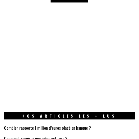
NOS ARTICLES LES + LUS
Combien rapporte 1 million d’euros placé en banque ?
Comment savoir si une pièce est rare ?