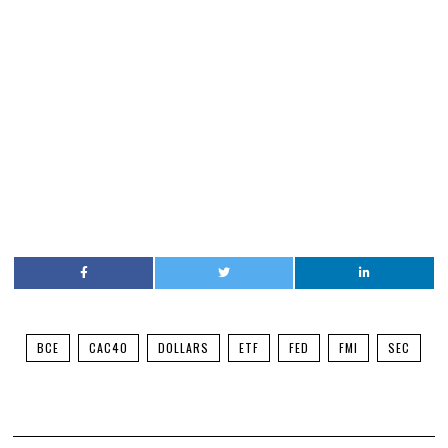
BCE
CAC40
DOLLARS
ETF
FED
FMI
SEC