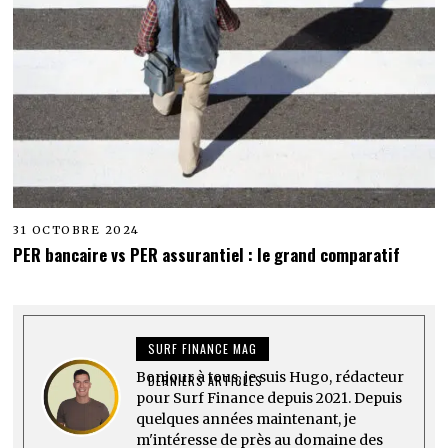
31 OCTOBRE 2024
PER bancaire vs PER assurantiel : le grand comparatif
SURF FINANCE MAG
Bonjour à tous, je suis Hugo, rédacteur
DERNIERS ARTICLES
pour Surf Finance depuis 2021. Depuis
quelques années maintenant, je
m'intéresse de près au domaine des