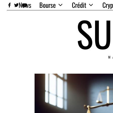
News
Bourse
Crédit
Cryp
SU
M