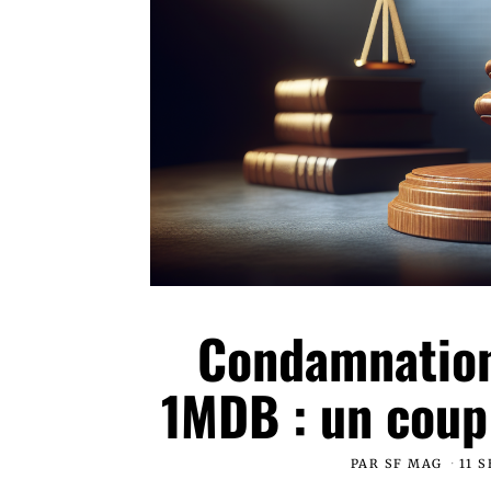
Condamnation 
1MDB : un coup
PAR
SF MAG
11 