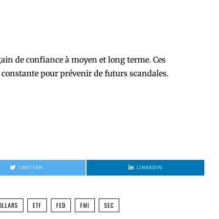
gain de confiance à moyen et long terme. Ces
 constante pour prévenir de futurs scandales.
TWITTER
LINKEDIN
OLLARS
ETF
FED
FMI
SEC