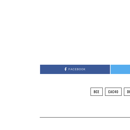
FACEBOOK
BCE
CAC40
D