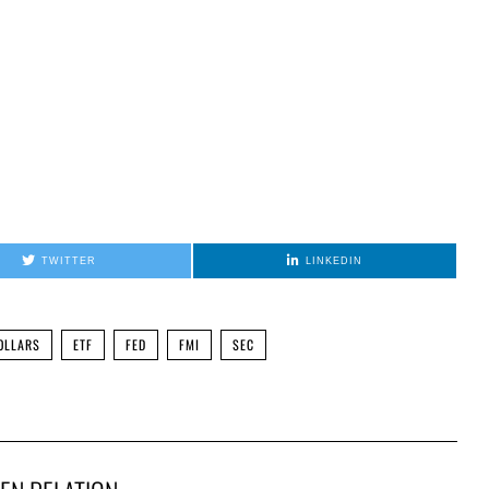
TWITTER
LINKEDIN
OLLARS
ETF
FED
FMI
SEC