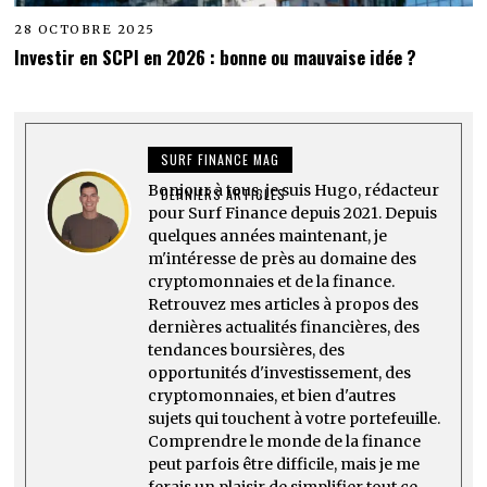
28 OCTOBRE 2025
Investir en SCPI en 2026 : bonne ou mauvaise idée ?
SURF FINANCE MAG
Bonjour à tous, je suis Hugo, rédacteur
DERNIERS ARTICLES
pour Surf Finance depuis 2021. Depuis
quelques années maintenant, je
m'intéresse de près au domaine des
cryptomonnaies et de la finance.
Retrouvez mes articles à propos des
dernières actualités financières, des
tendances boursières, des
opportunités d'investissement, des
cryptomonnaies, et bien d'autres
sujets qui touchent à votre portefeuille.
Comprendre le monde de la finance
peut parfois être difficile, mais je me
ferais un plaisir de simplifier tout ce