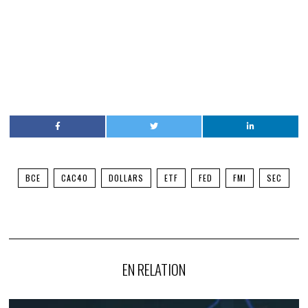
BCE
CAC40
DOLLARS
ETF
FED
FMI
SEC
EN RELATION