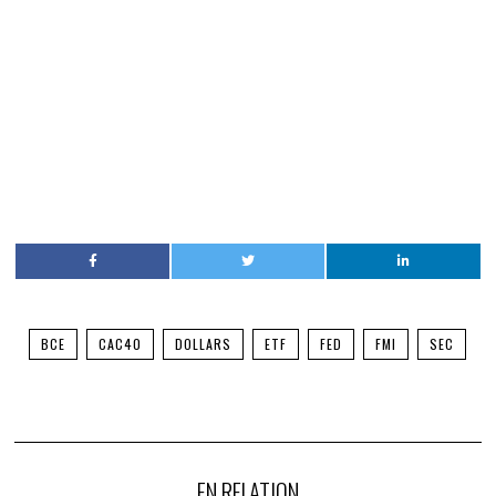
BCE
CAC40
DOLLARS
ETF
FED
FMI
SEC
EN RELATION