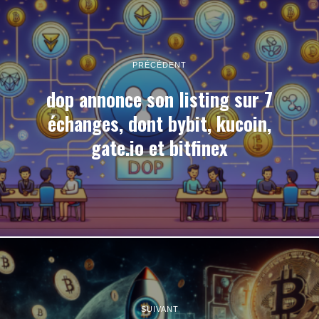
PRÉCÉDENT
dop annonce son listing sur 7
échanges, dont bybit, kucoin,
gate.io et bitfinex
SUIVANT