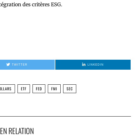
tégration des critères ESG.
TWITTER
LINKEDIN
OLLARS
ETF
FED
FMI
SEC
EN RELATION