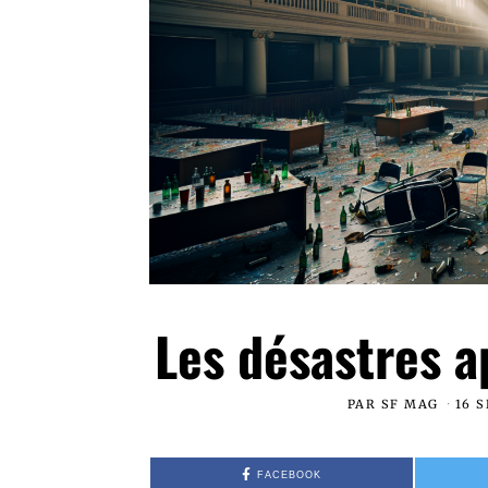
Les désastres ap
PAR
SF MAG
16 
FACEBOOK