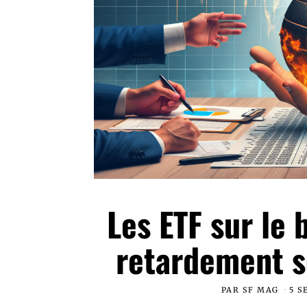
Les ETF sur le 
retardement 
PAR
SF MAG
5 S