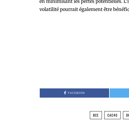
en minimisant les pertes potentielles. L
volatilité pourrait également être bénéfi
FACEBOOK
BCE
CAC40
D