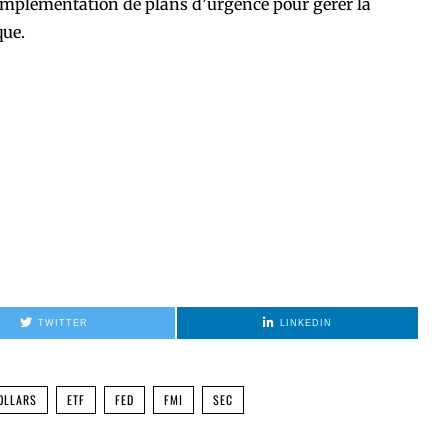
’implémentation de plans d’urgence pour gérer la
que.
TWITTER
LINKEDIN
OLLARS
ETF
FED
FMI
SEC